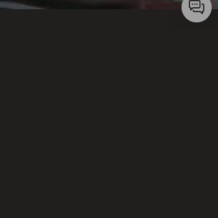
Lorem ipsum dolor sit amet, consectetur adipiscing
elit, sed do eiusmod tempor incididunt ut labore et
dolore magna aliqua. Ut enim ad minim veniam,
quis nostrud exercitation ullamco laboris nisi ut
aliquip ex ea commodo consequat. Duis aute irure
dolor in reprehenderit in voluptate velit esse cillum
dolore eu fugiat nulla pariatur. Excepteur sint
occaecat cupidatat non proident, sunt in culpa qui
officia deserunt mollit anim id est laborum.